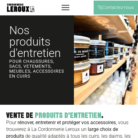
Contactez-nous
Nos
produits
d'entretien
POUR CHAUSSURES,
SACS, VETEMENTS,
MEUBLES, ACCESSOIRES
EN CUIRS
VENTE DE
PRODUITS D'ENTRETIEN
.
Pour
rénover, entretenir et protéger vos accessoires
, vous
trouverez à La Cordonnerie Leroux un
large choix de
produits
de qualité adaptés à tous les cuirs, les daims, les